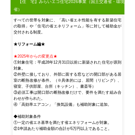
【住 宅】みらいエコ住宅2026事業（国土交通省・環境
省）
すべての世帯を対象に、「高い省エネ性能を有する新築住宅
の取得」や「住宅の省エネリフォーム」等に対して補助金が
交付される制度。

★リフォーム編★
★2025年からの変更点★
①対象住宅：平成28年12月31日以前に新築された住宅が原則
対象。

②外壁に接しており、外部に面する窓などの開口部がある居
室の断熱改修が条件。（※具体的には、居間（リビング）、
寝室、子供部屋、台所（キッチン）、書斎等）

③必須工事は開口部の断熱改修だけで、要件を満たす組み合
わせが作られた。

④「高効率エアコン」「換気設備」も補助対象に追加。

◆補助対象条件

①一定の省エネ基準を満たす省エネリフォームが対象。

②1申請あたり補助金額の合計が5万円以上であること。
