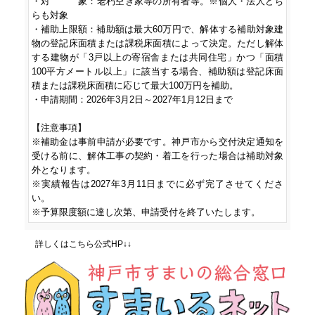
・対　　　象：老朽空き家等の所有者等。※個人・法人どち
らも対象

・補助上限額：補助額は最大60万円で、解体する補助対象建
物の登記床面積または課税床面積によって決定。ただし解体
する建物が「3戸以上の寄宿舎または共同住宅」かつ「面積
100平方メートル以上」に該当する場合、補助額は登記床面
積または課税床面積に応じて最大100万円を補助。

・申請期間：2026年3月2日～2027年1月12日まで

【注意事項】

※補助金は事前申請が必要です。神戸市から交付決定通知を
受ける前に、解体工事の契約・着工を行った場合は補助対象
外となります。

※実績報告は2027年3月11日までに必ず完了させてくださ
い。

詳しくはこちら公式HP↓↓