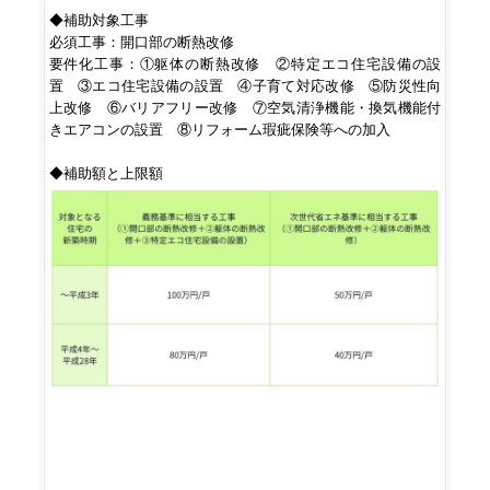
◆補助対象工事

必須工事：開口部の断熱改修

要件化工事：①躯体の断熱改修　②特定エコ住宅設備の設
置　③エコ住宅設備の設置　④子育て対応改修　⑤防災性向
上改修　⑥バリアフリー改修　⑦空気清浄機能・換気機能付
きエアコンの設置　⑧リフォーム瑕疵保険等への加入
