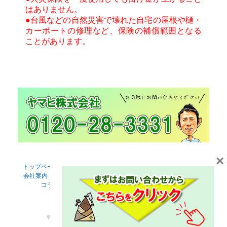
はありません。
●台風などの自然災害で壊れた自宅の屋根や樋・
カーポートの修理など、保険の補償範囲となる
ことがあります。
×
トップページ
施工事例
料金
便利屋サービスなんでもン
会社案内
スタッフ紹介
受賞・資格者証
保証
工事の流れ
コラム
補助金・助成金
店舗情報・アクセス
お問合せ
求人
個人情報保護方針
> https://yamahi.jp/company/
ヤマヒ株式会社
〒651-2204 兵庫県神戸市西区押部谷町高和1114
TEL:0120-28-3331 / FAX:078-995-3546