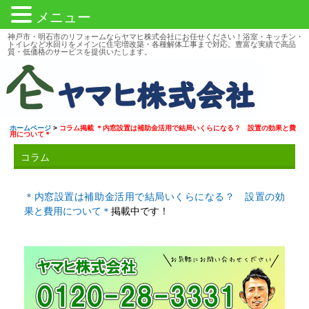
メニュー
神戸市・明石市のリフォームならヤマヒ株式会社にお任せください！浴室・キッチン・
トイレなど水回りをメインに住宅増改築・各種解体工事まで対応。豊富な実績で高品
質・低価格のサービスを提供いたします。
ホームページ
>
コラム掲載 ＊内窓設置は補助金活用で結局いくらになる？ 設置の効果と費
用について＊
コラム
＊内窓設置は補助金活用で結局いくらになる？ 設置の効
果と費用について＊
掲載中です！