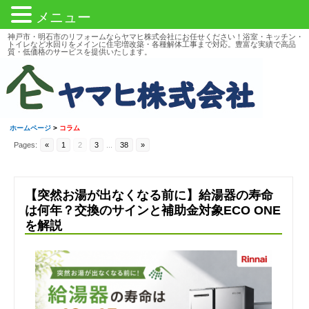
メニュー
神戸市・明石市のリフォームならヤマヒ株式会社にお任せください！浴室・キッチン・
トイレなど水回りをメインに住宅増改築・各種解体工事まで対応。豊富な実績で高品
質・低価格のサービスを提供いたします。
ホームページ
>
コラム
Pages:
«
1
2
3
...
38
»
【突然お湯が出なくなる前に】給湯器の寿命
は何年？交換のサインと補助金対象ECO ONE
を解説