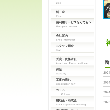
Blog
料 金
Price
便利屋サービスなんでもン
Handyman service
会社案内
Shop Information
スタッフ紹介
Staff
受賞・資格者証
新
Award and Permit certificate
保証
202
Warranty
工事の流れ
202
Construction flow
コラム
202
Column
補助金・助成金
202
Advantageous remodeling