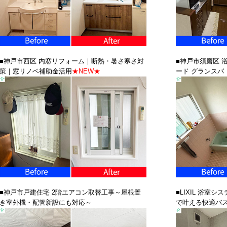
■神戸市西区 内窓リフォーム｜断熱・暑さ寒さ対
■神戸市須磨区 
策｜窓リノベ補助金活用
★NEW★
ード グランスパ
■神戸市戸建住宅 2階エアコン取替工事～屋根置
■LIXIL 浴室
き室外機・配管新設にも対応～
で叶える快適バ