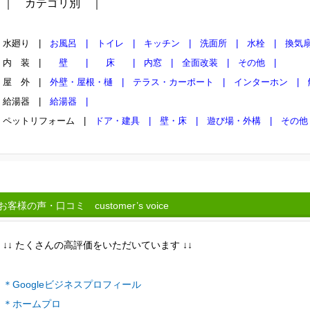
｜ カテゴリ別 ｜
水廻り |
お風呂 |
トイレ |
キッチン |
洗面所 |
水栓 |
換気扇
内 装 |
壁 |
床 |
内窓 |
全面改装 |
その他 |
屋 外 |
外壁・屋根・樋 |
テラス・カーポート |
インターホン |
解
給湯器 |
給湯器 |
ペットリフォーム |
ドア・建具 |
壁・床 |
遊び場・外構 |
その他 
客様の声・口コミ customer’s voice
↓↓ たくさんの高評価をいただいています ↓↓
＊Googleビジネスプロフィール
＊ホームプロ