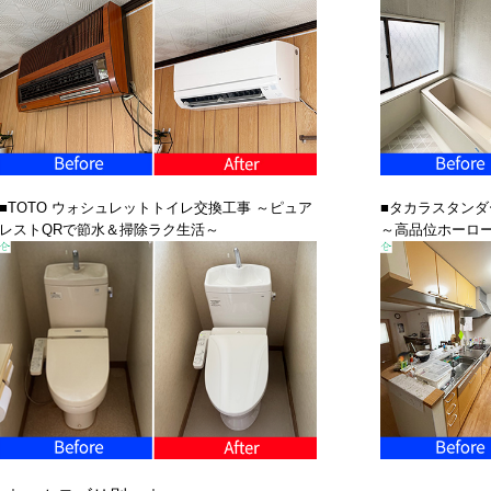
■TOTO ウォシュレットトイレ交換工事 ～ピュア
■タカラスタンダ
レストQRで節水＆掃除ラク生活～
～高品位ホーロ